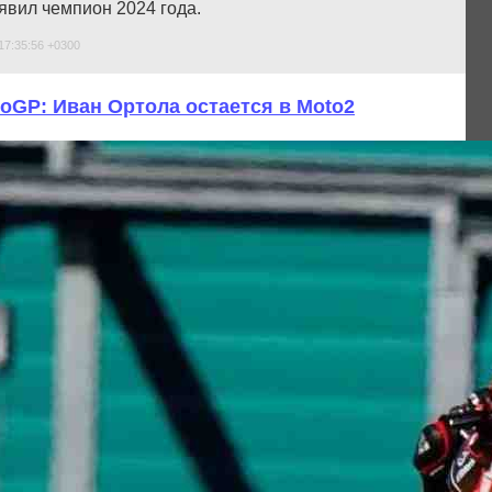
явил чемпион 2024 года.
17:35:56 +0300
oGP: Иван Ортола остается в Moto2