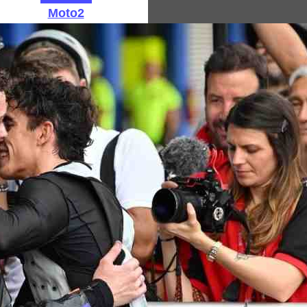
Moto2
Moto3
Архив: GP250
Архив: GP125
MotoGP: Интервью
Архив результатов MotoGP за 2025 год
Результаты MotoGP 2026 года
MotoGP: Фотографии
Календарь MotoGP 2026
Сегодня: 08/08/2026
Новости MXGP
Тест-драйвы мотоциклов
Фотографии мотоциклов