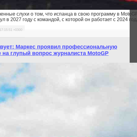
енные слухи о том, что испанца в свою программу в MotoG
ул в 2027 году с командой, с которой он работает с 2024 год
17:15:51 +0300
твует: Маркес проявил профессиональную
те на глупый вопрос журналиста MotoGP