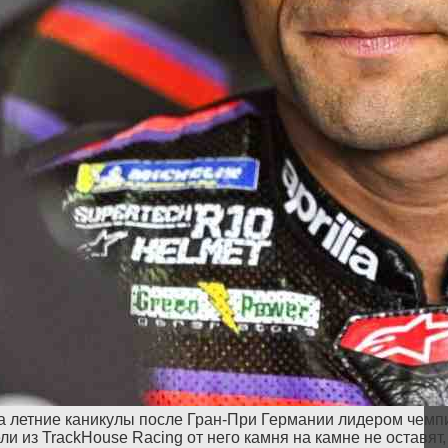
а летние каникулы после Гран-При Германии лидером чемпи
и из TrackHouse Racing от него камня на камне не оставят