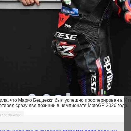
рдила, что Марко Беццекки был успешно прооперирован в Ит
отерял сразу две позиции в чемпионате MotoGP 2026 года.
17:55:38 +0300