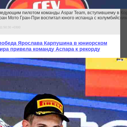
ледующим пилотом команды Aspar Team, вступившему в Ко
ран Мото Гран-При воспитал юного испанца с колумбийским 
11:50:30 +0300
 победа Ярослава Карпушина в юниорском
ира привела команду Аспара к рекорду