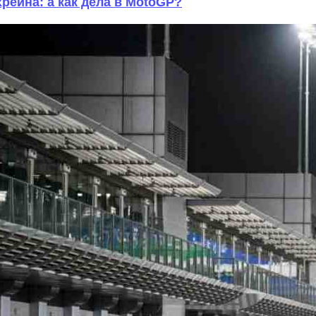
рейна: а как дела в MotoGP?