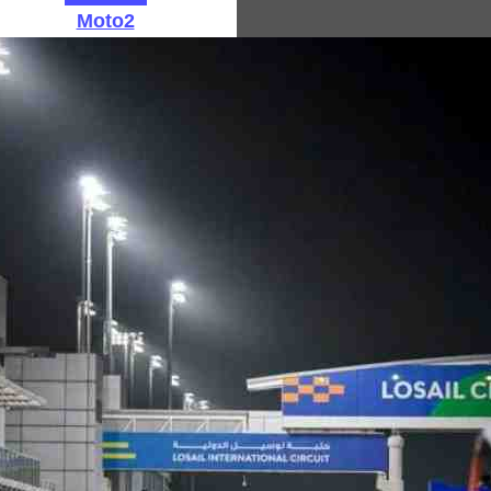
Moto2
Moto3
Архив: GP250
Архив: GP125
MotoGP: Интервью
Архив результатов MotoGP за 2025 год
Результаты MotoGP 2026 года
MotoGP: Фотографии
Календарь MotoGP 2026
Сегодня: 06/08/2026
Новости MXGP
Тест-драйвы мотоциклов
Фотографии мотоциклов