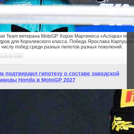
ar Team ветерана MotoGP Хорхе Мартинеса «Аспара» по пр
дров для Королевского класса. Победа Ярослава Карпушина
числу побед среди разных пилотов разных поколений.
10:16:34 +0300
к подтвердил гипотезу о составе заводской
манды Honda в MotoGP 2027