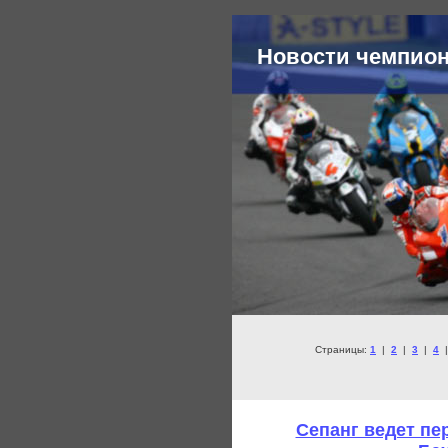
Новости чемпио
Страницы:
1
|
2
|
3
|
4
Сепанг ведет пе