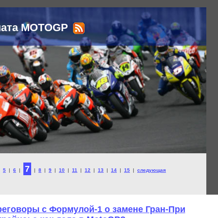
ната MOTOGP
7
|
5
|
6
|
|
8
|
9
|
10
|
11
|
12
|
13
|
14
|
15
|
следующая
реговоры с Формулой-1 о замене Гран-При