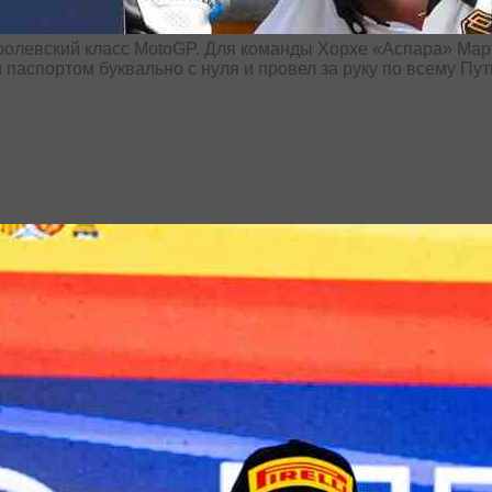
ролевский класс MotoGP. Для команды Хорхе «Аспара» Мар
паспортом буквально с нуля и провел за руку по всему Пут