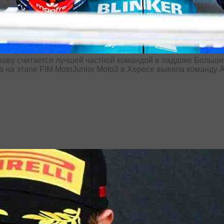
аву считается лучшей частной командой в паддоке Больши
 на этапе FIM MotoJunior Moto3 в Хересе вывела команду 