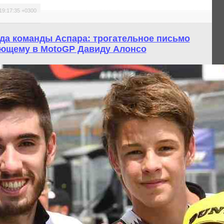
19:17:35 +0300
да команды Аспара: трогательное письмо
ющему в MotoGP Давиду Алонсо