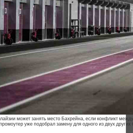
лайзии может занять место Бахрейна, если конфликт между
 промоутер уже подобрал замену для одного из двух других