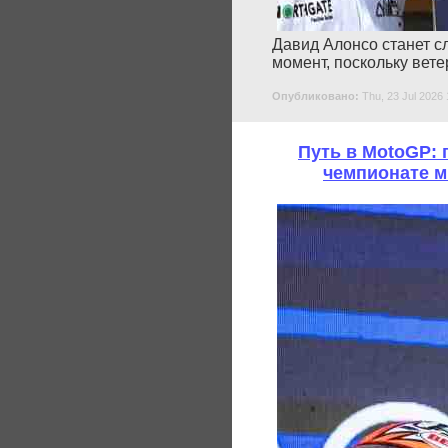
Давид Алонсо станет с
момент, поскольку вете
Опубликовано:
Thu, 23 Jul 2026 
Путь в MotoGP:
чемпионате м