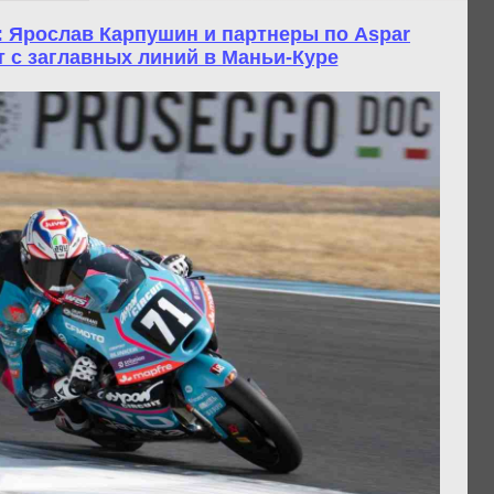
: Ярослав Карпушин и партнеры по Aspar
т с заглавных линий в Маньи-Куре