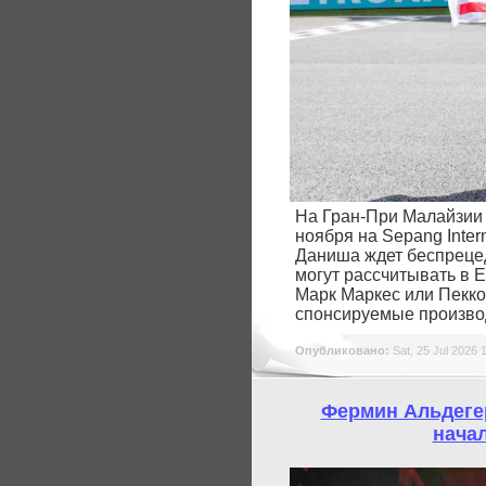
На Гран-При Малайзии 
ноября на Sepang Intern
Даниша ждет беспреце
могут рассчитывать в Е
Марк Маркес или Пекко
спонсируемые произво
Опубликовано:
Sat, 25 Jul 2026 
Фермин Альдегер
нача