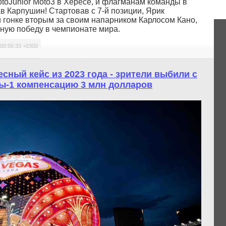
otoJunior Moto3 в Хересе, и флагманам команды в
в Карпушин! Стартовав с 7-й позиции, Ярик
гонке вторым за своим напарником Карлосом Кано,
ную победу в чемпионате мира.
 00:56:33 +0300
сный кейс из 2023 года - зрители выбили с
-1 компенсацию 3 млн долларов