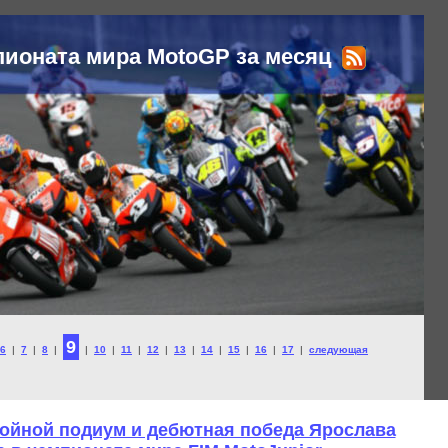
пионата мира MotoGP за месяц
9
6
|
7
|
8
|
|
10
|
11
|
12
|
13
|
14
|
15
|
16
|
17
|
следующая
войной подиум и дебютная победа Ярослава