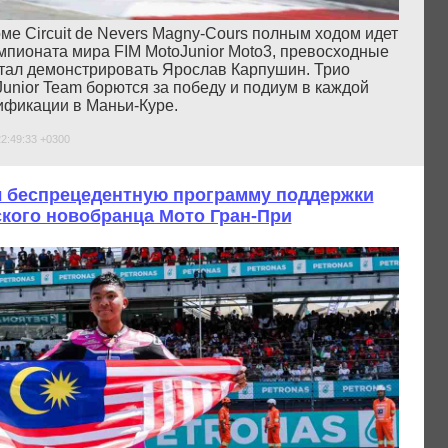
ме Circuit de Nevers Magny-Cours полным ходом идет
емпионата мира FIM MotoJunior Moto3, превосходные
стал демонстрировать Ярослав Карпушин. Трио
Junior Team борются за победу и подиум в каждой
лификации в Маньи-Куре.
22:49:33 +0300
 беспрецедентную программу поддержки
кого новобранца Мото Гран-При