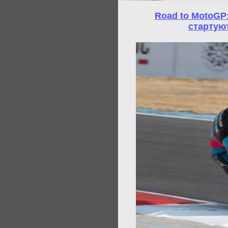
Road to MotoGP
стартую