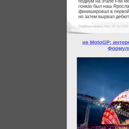
подиум на этапе FIM M
гонках был наш Яросла
финишировал в первой 
но затем вырвал дебют
Опубликовано:
Mon, 06 Jul 2026
не MotoGP: интере
Формулы