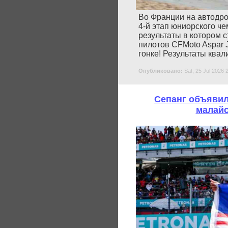
Во Франции на автодро
4-й этап юниорского ч
результаты в котором 
пилотов CFMoto Aspar 
гонке! Результаты ква
Опубликовано:
Sat, 25 Jul 2026 
Сепанг объявил
малайс