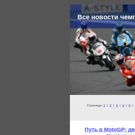
Все новости чем
Страницы:
1
|
2
|
3
|
4
|
5
|
Путь в MotoGP: д