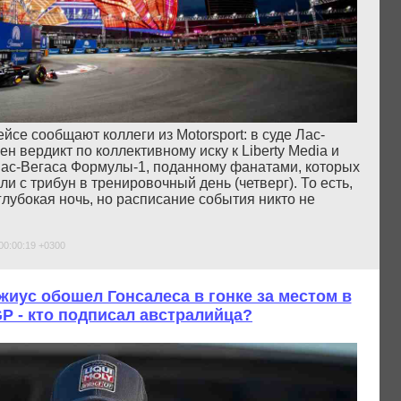
йсе сообщают коллеги из Motorsport: в суде Лас-
ен вердикт по коллективному иску к Liberty Media и
ас-Вегаса Формулы-1, поданному фанатами, которых
 с трибун в тренировочный день (четверг). То есть,
 глубокая ночь, но расписание события никто не
00:00:19 +0300
жиус обошел Гонсалеса в гонке за местом в
P - кто подписал австралийца?