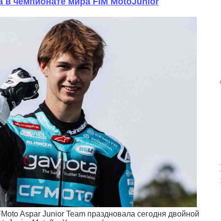
 в чемпионате мира FIM MotoJunior
oto Aspar Junior Team праздновала сегодня двойной