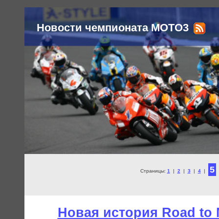
Новости чемпионата MOTO3
5
Страницы:
1
|
2
|
3
|
4
|
Новая история Road to 