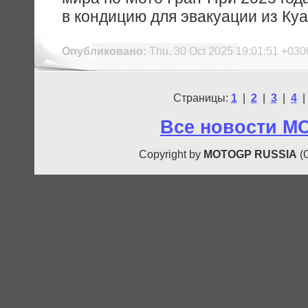
в кондицию для эвакуации из Ку
Опубликовано:
Thu, 30 Oct 2025 19:01:51 +030
Страницы:
1
|
2
|
3
|
4
Все новости M
Copyright by
MOTOGP RUSSIA
(C