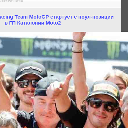
 14:41:03 +0300
acing Team MotoGP стартует с поул-позиции
в ГП Каталонии Moto2