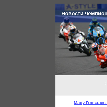
Новости чемпио
С
Ману Гонсалес 