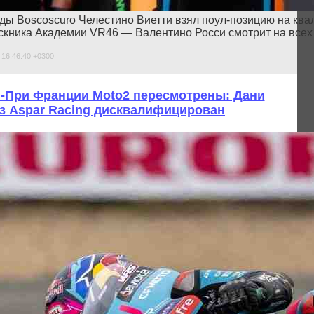
ды Boscoscuro Челестино Виетти взял поул-позицию на кв
кника Академии VR46 — Валентино Росси смотрит на всех с
 16:46:40 +0300
н-При Франции Moto2 пересмотрены: Дани
з Aspar Racing дисквалифицирован