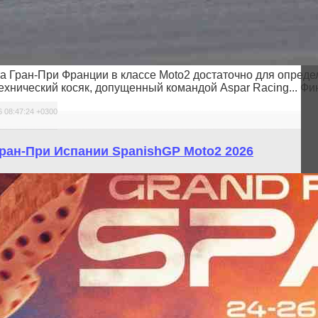
а Гран-При Франции в классе Moto2 достаточно для определ
ехнический косяк, допущенный командой Aspar Racing... Фи
 08:47:24 +0300
ран-При Испании SpanishGP Moto2 2026