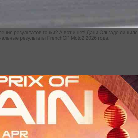
ения результатов гонки? А вот и нет! Дани Ольгадо лишилс
нальные результаты FrenchGP Moto2 2026 года.