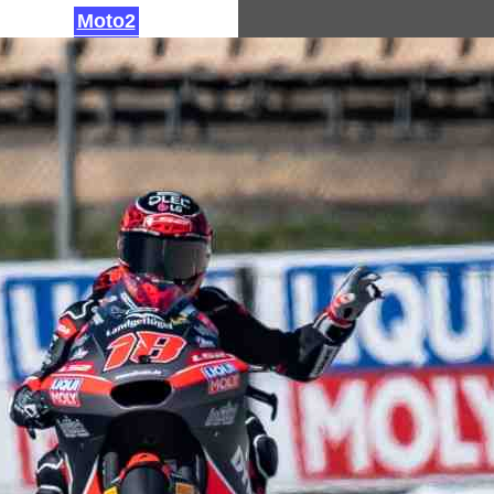
Moto2
Moto3
Архив: GP250
Архив: GP125
MotoGP: Интервью
Архив результатов MotoGP за 2025 год
Результаты MotoGP 2026 года
MotoGP: Фотографии
Календарь MotoGP 2026
Сегодня: 06/08/2026
Новости MXGP
Тест-драйвы мотоциклов
Фотографии мотоциклов