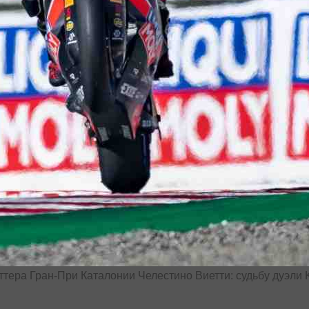
ттера Гран-При Каталонии Челестино Виетти: судьбу дуэли