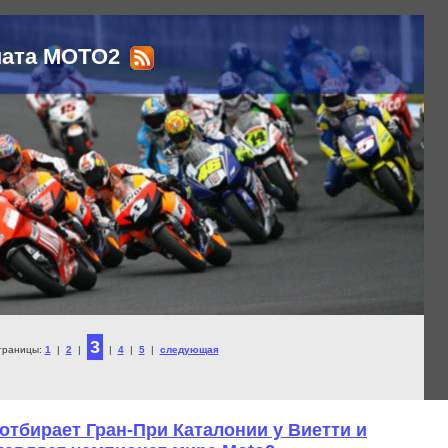
ната MOTO2
3
траницы:
1
|
2
|
|
4
|
5
|
следующая
отбирает Гран-При Каталонии у Виетти и